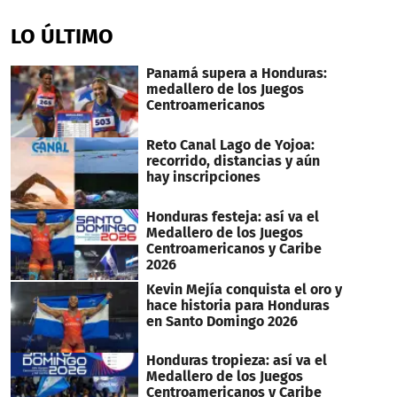
seconds
of
LO ÚLTIMO
3
minutes,
27
Panamá supera a Honduras:
seconds
medallero de los Juegos
Centroamericanos
Reto Canal Lago de Yojoa:
recorrido, distancias y aún
hay inscripciones
Honduras festeja: así va el
Medallero de los Juegos
Centroamericanos y Caribe
2026
Kevin Mejía conquista el oro y
hace historia para Honduras
en Santo Domingo 2026
Honduras tropieza: así va el
Medallero de los Juegos
Centroamericanos y Caribe