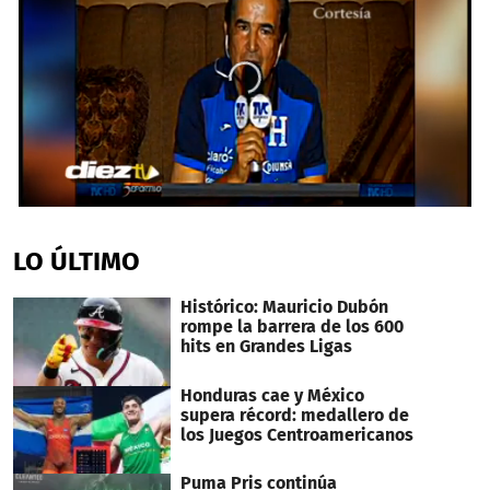
0
seconds
of
LO ÚLTIMO
32
seconds
Histórico: Mauricio Dubón
rompe la barrera de los 600
hits en Grandes Ligas
Honduras cae y México
supera récord: medallero de
los Juegos Centroamericanos
Puma Pris continúa