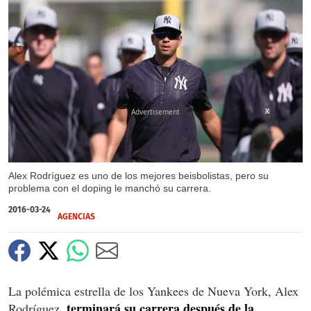
X
X
Alex Rodríguez es uno de los mejores beisbolistas, pero su
problema con el doping le manchó su carrera.
2016-03-24
AGENCIAS
La polémica estrella de los Yankees de Nueva York, Alex
terminará su carrera después de la
Rodríguez,