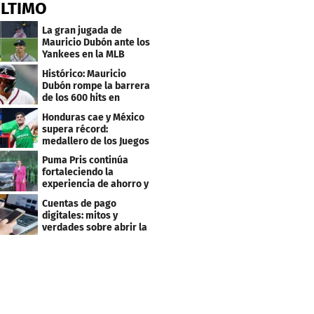
ÚLTIMO
La gran jugada de
Mauricio Dubón ante los
Yankees en la MLB
Histórico: Mauricio
Dubón rompe la barrera
de los 600 hits en
Grandes Ligas
Honduras cae y México
supera récord:
medallero de los Juegos
Centroamericanos
Puma Pris continúa
fortaleciendo la
experiencia de ahorro y
beneficios para sus
Cuentas de pago
clientes
digitales: mitos y
verdades sobre abrir la
tuya y entrar