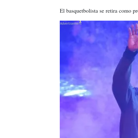
El basquetbolista se retira como pr
X
X
X