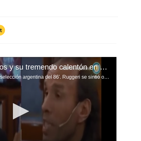
t
Exfutbolistas argentinos y su tremendo calentón en vivo: "No tienen huevos"
Lombardi hizo una crítica con la selección argentina del 86'. Ruggeri se sintió ofendido y respondió.