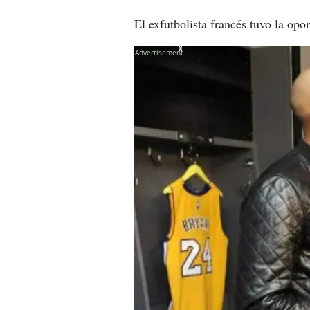
El exfutbolista francés tuvo la op
X
X