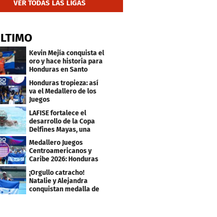
VER TODAS LAS LIGAS
ÚLTIMO
Kevin Mejía conquista el
oro y hace historia para
Honduras en Santo
Domingo 2026
Honduras tropieza: así
va el Medallero de los
Juegos
Centroamericanos y
LAFISE fortalece el
Caribe 2026
desarrollo de la Copa
Delfines Mayas, una
fiesta para la natación
Medallero Juegos
Centroamericanos y
Caribe 2026: Honduras
escala puestos
¡Orgullo catracho!
Natalie y Alejandra
conquistan medalla de
plata en los JCC 2026