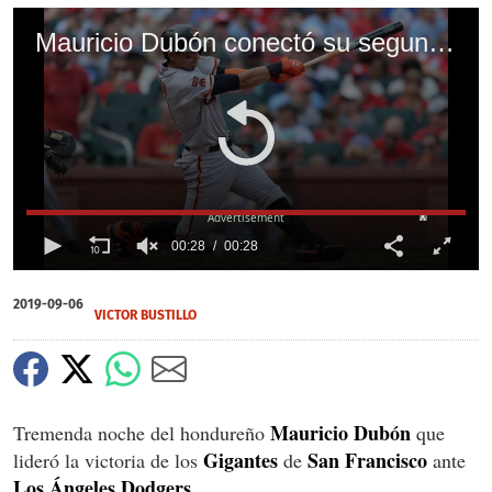
Mauricio Dubón conectó su segundo home run y lideró la victoria de los Gigantes ante Dodgers
X
00:28
00:28
0
of
2019-09-06
28
VICTOR BUSTILLO
seconds
Mauricio
Dubón
Tremenda noche del hondureño
que
Gigantes
San
Francisco
lideró la victoria de los
de
ante
Los Ángeles
Dodgers
.