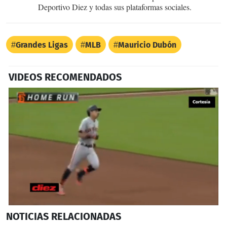
Deportivo Diez y todas sus plataformas sociales.
Grandes Ligas
MLB
Mauricio Dubón
VIDEOS RECOMENDADOS
0
NOTICIAS
RELACIONADAS
seconds
of