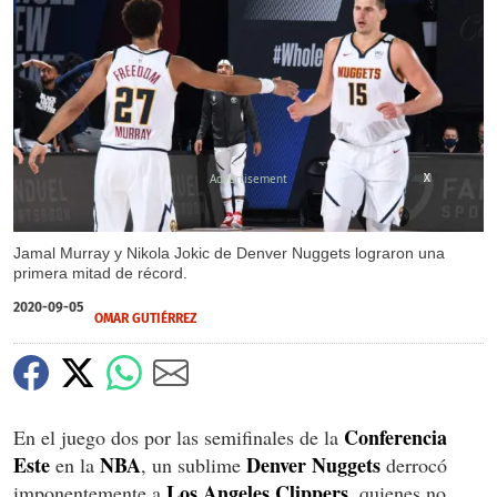
X
X
Jamal Murray y Nikola Jokic de Denver Nuggets lograron una
primera mitad de récord.
2020-09-05
OMAR GUTIÉRREZ
Conferencia
En el juego dos por las semifinales de la
Este
NBA
Denver Nuggets
en la
, un sublime
derrocó
Los Angeles Clippers
imponentemente a
, quienes no