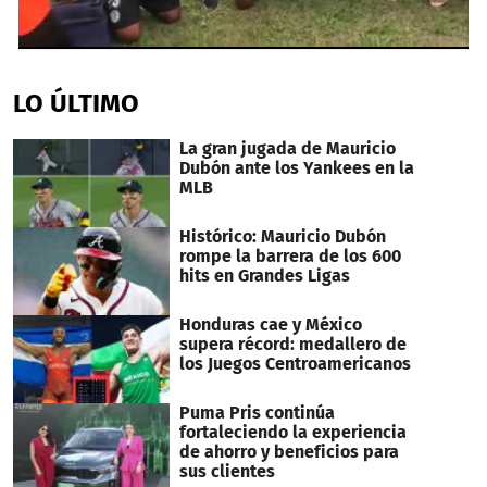
0
seconds
of
LO ÚLTIMO
1
minute,
30
La gran jugada de Mauricio
seconds
Dubón ante los Yankees en la
MLB
Histórico: Mauricio Dubón
rompe la barrera de los 600
hits en Grandes Ligas
Honduras cae y México
supera récord: medallero de
los Juegos Centroamericanos
Puma Pris continúa
fortaleciendo la experiencia
de ahorro y beneficios para
sus clientes