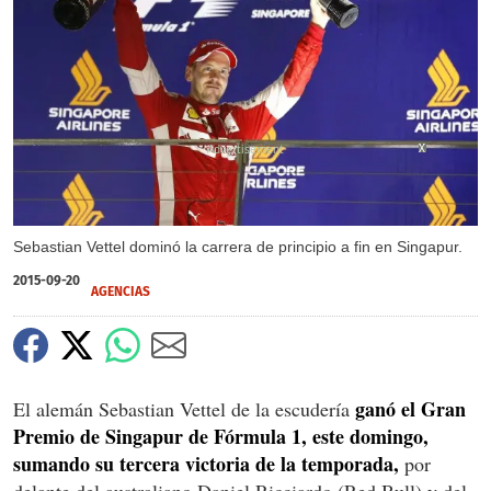
X
X
Sebastian Vettel dominó la carrera de principio a fin en Singapur.
2015-09-20
AGENCIAS
ganó el Gran
El alemán Sebastian Vettel de la escudería
Premio de Singapur de Fórmula 1, este domingo,
sumando su tercera victoria de la temporada,
por
delante del australiano Daniel Ricciardo (Red Bull) y del