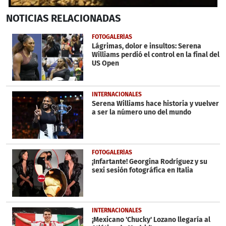
0
NOTICIAS
RELACIONADAS
seconds
of
1
FOTOGALERÍAS
minute,
Lágrimas, dolor e insultos: Serena
39
Williams perdió el control en la final del
seconds
US Open
INTERNACIONALES
Serena Williams hace historia y vuelver
a ser la número uno del mundo
FOTOGALERÍAS
¡Infartante! Georgina Rodríguez y su
sexi sesión fotográfica en Italia
INTERNACIONALES
¡Mexicano 'Chucky' Lozano llegaría al