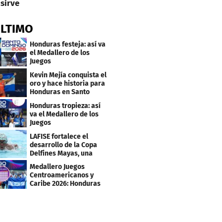
sirve
ÚLTIMO
Honduras festeja: así va
el Medallero de los
Juegos
Centroamericanos y
Kevin Mejía conquista el
Caribe 2026
oro y hace historia para
Honduras en Santo
Domingo 2026
Honduras tropieza: así
va el Medallero de los
Juegos
Centroamericanos y
LAFISE fortalece el
Caribe 2026
desarrollo de la Copa
Delfines Mayas, una
fiesta para la natación
Medallero Juegos
Centroamericanos y
Caribe 2026: Honduras
escala puestos