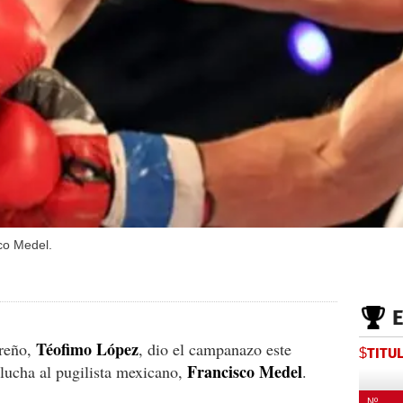
co Medel.
Téofimo López
ureño,
, dio el campanazo este
$TITU
Francisco Medel
 lucha al pugilista mexicano,
.