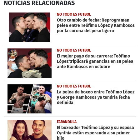
NOTICIAS
RELACIONADAS
seconds
of
24
NO TODO ES FUTBOL
seconds
Otro cambio de fecha: Reprograman
pelea entre Teófimo López y Kambosos
por la corona del peso ligero
NO TODO ES FUTBOL
El mejor pago de su carrera: Teófimo
López triplicará ganancias en su pelea
ante Kambosos en octubre
NO TODO ES FUTBOL
La pelea de boxeo entre Teófimo López
y George Kambosos ya tendría fecha
definida
FARÁNDULA
El boxeador Teófimo López y su esposa
Cynthia están esperando a su primer
hijo