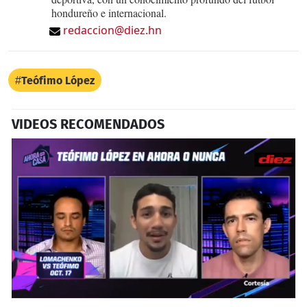
hondureño e internacional.
redaccion@diez.hn
Teófimo López
VIDEOS RECOMENDADOS
0