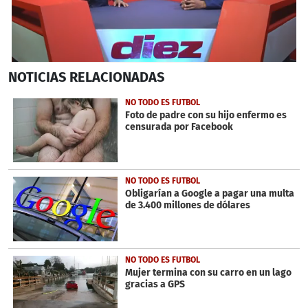
0
NOTICIAS
RELACIONADAS
seconds
of
8
NO TODO ES FUTBOL
minutes,
Foto de padre con su hijo enfermo es
3
censurada por Facebook
seconds
NO TODO ES FUTBOL
Obligarían a Google a pagar una multa
de 3.400 millones de dólares
NO TODO ES FUTBOL
Mujer termina con su carro en un lago
gracias a GPS