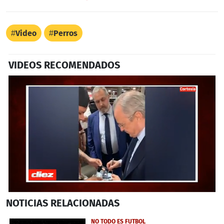
Video
Perros
VIDEOS RECOMENDADOS
0
NOTICIAS
RELACIONADAS
seconds
of
48
NO TODO ES FUTBOL