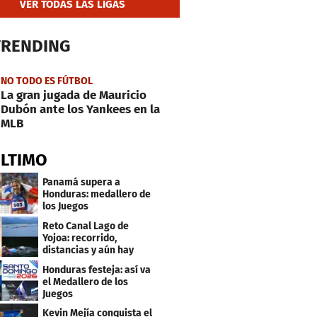
VER TODAS LAS LIGAS
TRENDING
NO TODO ES FÚTBOL
La gran jugada de Mauricio
Dubón ante los Yankees en la
MLB
ÚLTIMO
Panamá supera a
Honduras: medallero de
los Juegos
Centroamericanos
Reto Canal Lago de
Yojoa: recorrido,
distancias y aún hay
inscripciones
Honduras festeja: así va
el Medallero de los
Juegos
Centroamericanos y
Kevin Mejía conquista el