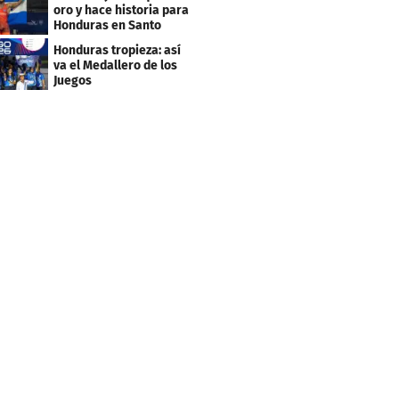
Caribe 2026
oro y hace historia para
Honduras en Santo
Domingo 2026
Honduras tropieza: así
va el Medallero de los
Juegos
Centroamericanos y
Caribe 2026