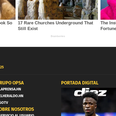
25
RUPO OPSA
PORTADA DIGITAL
LAPRENSA.HN
ELHERALDO.HN
GOTV
OBRE NOSOTROS
SERVICIO AL USUARIO