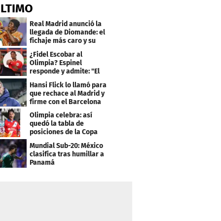
ÚLTIMO
Real Madrid anunció la
llegada de Diomande: el
fichaje más caro y su
contrato
¿Fidel Escobar al
Olimpia? Espinel
responde y admite: "El
resultado fue corto"
Hansi Flick lo llamó para
que rechace al Madrid y
firme con el Barcelona
Olimpia celebra: así
quedó la tabla de
posiciones de la Copa
Centroamericana
Mundial Sub-20: México
clasifica tras humillar a
Panamá