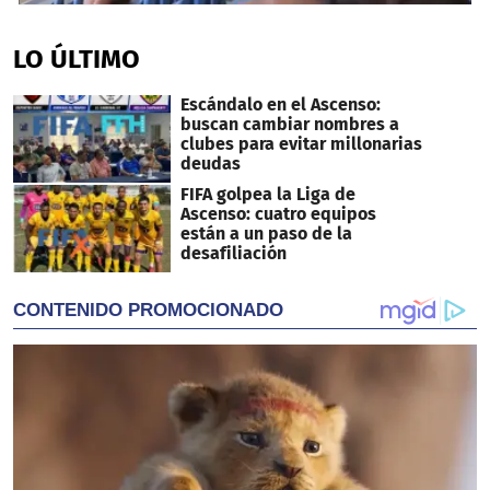
0
seconds
of
LO ÚLTIMO
1
minute,
9
Escándalo en el Ascenso:
seconds
buscan cambiar nombres a
clubes para evitar millonarias
deudas
FIFA golpea la Liga de
Ascenso: cuatro equipos
están a un paso de la
desafiliación