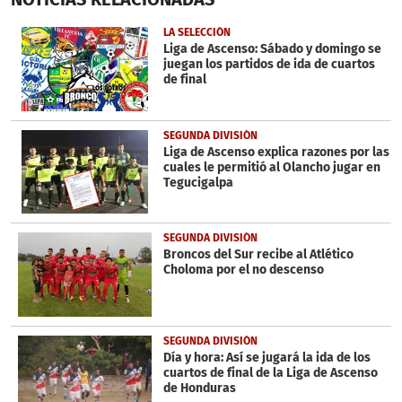
of
2
LA SELECCIÓN
minutes,
Liga de Ascenso: Sábado y domingo se
7
juegan los partidos de ida de cuartos
seconds
de final
SEGUNDA DIVISIÓN
Liga de Ascenso explica razones por las
cuales le permitió al Olancho jugar en
Tegucigalpa
SEGUNDA DIVISIÓN
Broncos del Sur recibe al Atlético
Choloma por el no descenso
SEGUNDA DIVISIÓN
Día y hora: Así se jugará la ida de los
cuartos de final de la Liga de Ascenso
de Honduras