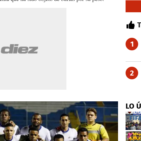
1
2
LO 