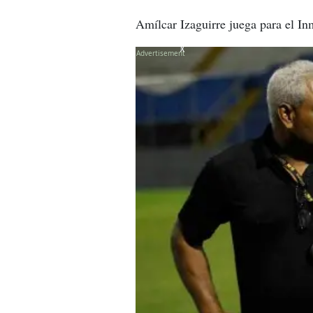
Amílcar Izaguirre juega para el In
X
X