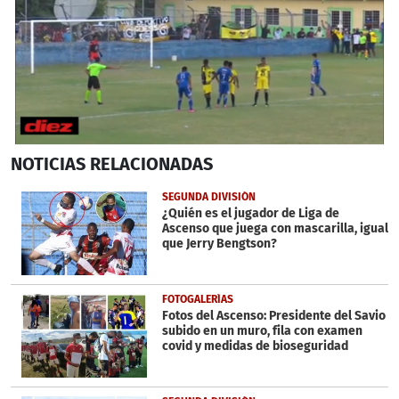
0
NOTICIAS
RELACIONADAS
seconds
of
3
SEGUNDA DIVISIÓN
minutes,
¿Quién es el jugador de Liga de
47
Ascenso que juega con mascarilla, igual
seconds
que Jerry Bengtson?
FOTOGALERÍAS
Fotos del Ascenso: Presidente del Savio
subido en un muro, fila con examen
covid y medidas de bioseguridad