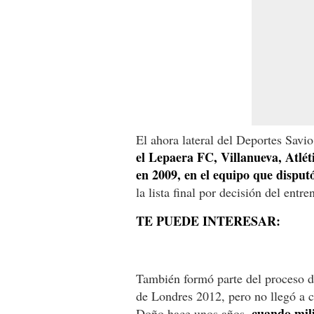
El ahora lateral del Deportes Savi
el Lepaera FC, Villanueva, Atlé
en 2009, en el equipo que disput
la lista final por decisión del ent
TE PUEDE INTERESAR:
También formó parte del proceso d
de Londres 2012, pero no llegó a 
cuando mili
Doño hace unos años,