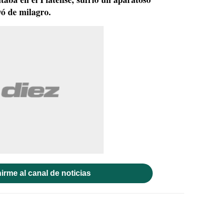
vó de milagro.
irme al canal de noticias