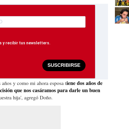
 y recibir tus newsletters.
SUSCRIBIRSE
iene dos años de
s años y como mi ahora esposa t
 decisión que nos casáramos para darle un buen
estra hija', agregó Doño.