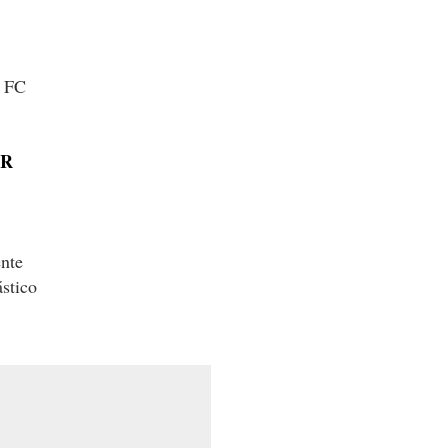
o FC
UR
nte
stico