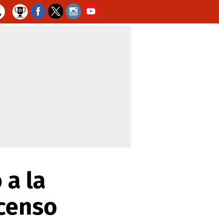
 a la
scenso