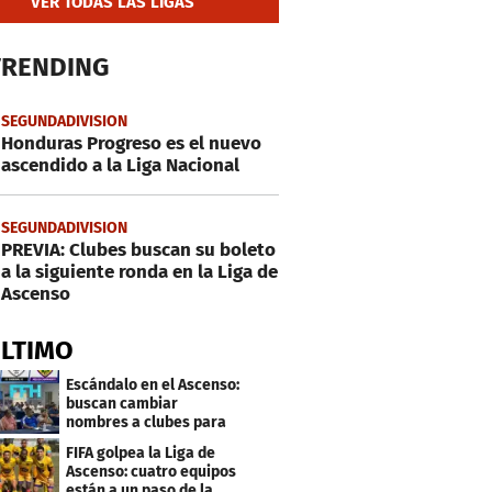
VER TODAS LAS LIGAS
TRENDING
SEGUNDADIVISION
Honduras Progreso es el nuevo
ascendido a la Liga Nacional
SEGUNDADIVISION
PREVIA: Clubes buscan su boleto
a la siguiente ronda en la Liga de
Ascenso
ÚLTIMO
Escándalo en el Ascenso:
buscan cambiar
nombres a clubes para
evitar millonarias
FIFA golpea la Liga de
deudas
Ascenso: cuatro equipos
están a un paso de la