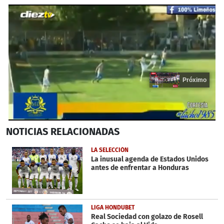
Próximo
0
NOTICIAS
RELACIONADAS
seconds
of
19
LA SELECCIÓN
seconds
La inusual agenda de Estados Unidos
antes de enfrentar a Honduras
LIGA HONDUBET
Real Sociedad con golazo de Rosell