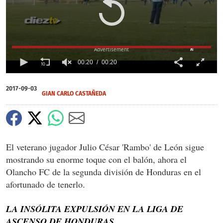
X
00:20
00:20
0
of
2017-09-03
20
GIAN CARLO CASTAÑEDA
seconds
El veterano jugador Julio César 'Rambo' de León sigue
mostrando su enorme toque con el balón, ahora el
Olancho FC de la segunda división de Honduras en el
afortunado de tenerlo.
LA INSÓLITA EXPULSIÓN EN LA LIGA DE
ASCENSO DE HONDURAS