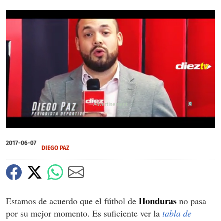
X
X
X
0
seconds
2017-06-07
of
DIEGO PAZ
0
seconds
Honduras
Estamos de acuerdo que el fútbol de
no pasa
por su mejor momento. Es suficiente ver la
tabla de