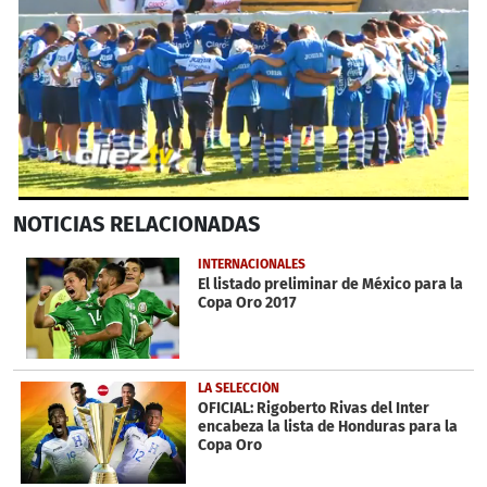
0
NOTICIAS
RELACIONADAS
seconds
of
2
INTERNACIONALES
minutes,
El listado preliminar de México para la
9
Copa Oro 2017
seconds
LA SELECCIÓN
OFICIAL: Rigoberto Rivas del Inter
encabeza la lista de Honduras para la
Copa Oro