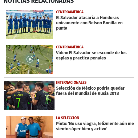
NOTICIAS
RELACIONADAS
seconds
of
29
CENTROAMÉRICA
seconds
El Salvador atacaría a Honduras
unicamente con Nelson Bonilla en
punta
CENTROAMÉRICA
Video: El Salvador se esconde de los
espías y practica penales
INTERNACIONALES
Selección de México podría quedar
fuera del mundial de Rusia 2018
LA SELECCIÓN
Pinto: 'No uso viagra, felizmente aún me
siento súper bien y activo'