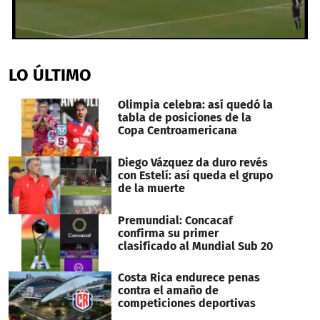
0
seconds
of
LO ÚLTIMO
21
seconds
Olimpia celebra: así quedó la
tabla de posiciones de la
Copa Centroamericana
Diego Vázquez da duro revés
con Estelí: así queda el grupo
de la muerte
Premundial: Concacaf
confirma su primer
clasificado al Mundial Sub 20
Costa Rica endurece penas
contra el amaño de
competiciones deportivas