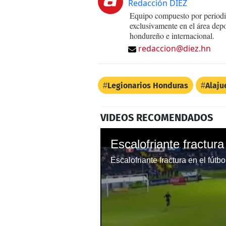
Redacción DIEZ
Equipo compuesto por periodis
exclusivamente en el área dep
hondureño e internacional.
redaccion@diez.hn
Legionarios Honduras
Alaju
VIDEOS RECOMENDADOS
Escalofriante fractura
Escalofriante fractura en el fútb