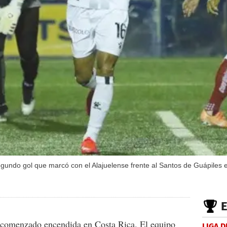
egundo gol que marcó con el Alajuelense frente al Santos de Guápiles en
comenzado encendida en Costa Rica. El equipo
LIGA D