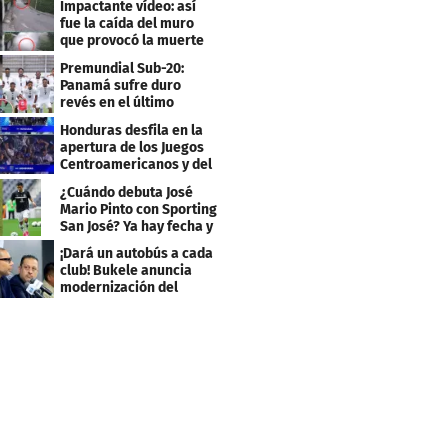
Impactante vídeo: así
fue la caída del muro
que provocó la muerte
de Tássio Maia
Premundial Sub-20:
Panamá sufre duro
revés en el último
minuto y se aleja de 4tos
Honduras desfila en la
apertura de los Juegos
Centroamericanos y del
Caribe 2026
¿Cuándo debuta José
Mario Pinto con Sporting
San José? Ya hay fecha y
rival
¡Dará un autobús a cada
club! Bukele anuncia
modernización del
fútbol salvadoreño