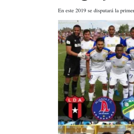
En este 2019 se disputará la prime
X
X