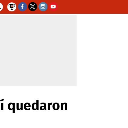
sí quedaron
n