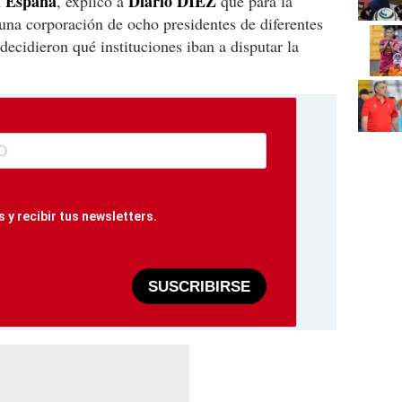
l España
Diario DIEZ
, explicó a
que para la
 una corporación de ocho presidentes de diferentes
ecidieron qué instituciones iban a disputar la
 y recibir tus newsletters.
SUSCRIBIRSE