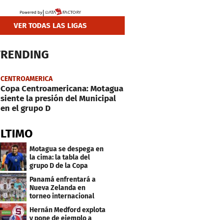
VER TODAS LAS LIGAS
TRENDING
CENTROAMERICA
Copa Centroamericana: Motagua
siente la presión del Municipal
en el grupo D
ÚLTIMO
Motagua se despega en
la cima: la tabla del
grupo D de la Copa
Centroamericana
Panamá enfrentará a
Nueva Zelanda en
torneo internacional
durante Fecha FIFA
Hernán Medford explota
y pone de ejemplo a