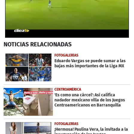
0
NOTICIAS
RELACIONADAS
seconds
of
56
FOTOGALERÍAS
seconds
Eduardo Vargas se puede sumar a las
bajas más importantes de la Liga MX
CENTROAMÉRICA
'Es como una cárcel': Así califica
nadador mexicano villa de los Juegos
Centroamericanos en Barranquilla
FOTOGALERÍAS
¡Hermosa! Paulina Vera, la invitada a la