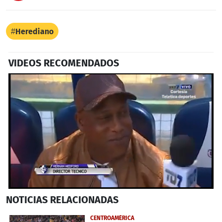
Herediano
VIDEOS RECOMENDADOS
0
NOTICIAS
RELACIONADAS
seconds
of
54
CENTROAMÉRICA