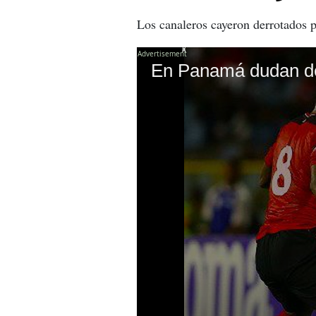
Los canaleros cayeron derrotados p
X
En Panamá dudan de 