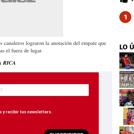
1
s canaleros lograron la anotación del empate que
LO 
as el fuera de lugar.
A RICA
 y recibir tus newsletters.