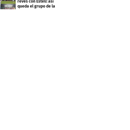
revés con Estelí: así
queda el grupo de la
muerte