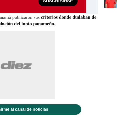
SUSCRIBIRSE
criterios donde dudaban de
anamá publicaron sus
nulación del tanto panameño.
irme al canal de noticias