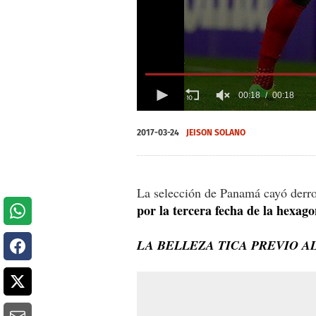
00:18
00:18
0
seconds
2017-03-24
JEISON SOLANO
of
0
seconds
Volume
0%
La selección de Panamá cayó derro
por la tercera fecha de la hexag
LA BELLEZA TICA PREVIO A