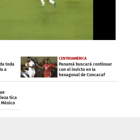
CENTROAMÉRICA
da toda
Panamá buscará continuar
do a
con el invicto en la
hexagonal de Concacaf
que
leza tica
e México