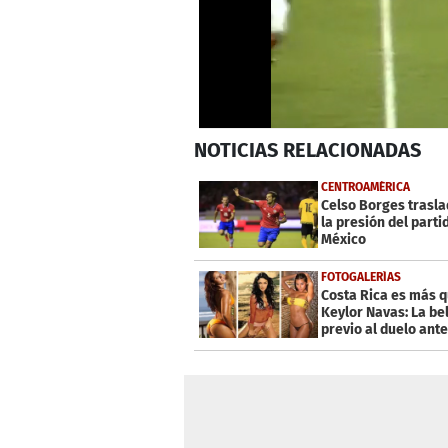
0
NOTICIAS
RELACIONADAS
seconds
of
33
CENTROAMÉRICA
seconds
Volume
Celso Borges trasla
0%
la presión del parti
México
FOTOGALERÍAS
Costa Rica es más 
Keylor Navas: La bel
previo al duelo ant