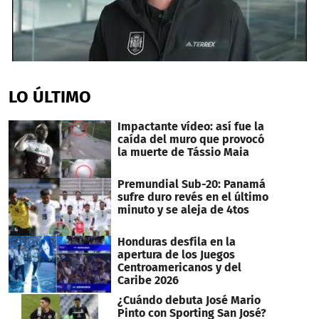
0
seconds
of
LO ÚLTIMO
2
minutes,
1
Impactante vídeo: así fue la
second
caída del muro que provocó
la muerte de Tássio Maia
Premundial Sub-20: Panamá
sufre duro revés en el último
minuto y se aleja de 4tos
Honduras desfila en la
apertura de los Juegos
Centroamericanos y del
Caribe 2026
¿Cuándo debuta José Mario
Pinto con Sporting San José?