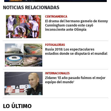
0
NOTICIAS
RELACIONADAS
seconds
of
1
CENTROAMÉRICA
minute,
El drama del hermano gemelo de Kenny
20
Cunningham cuando este cayó
seconds
inconsciente ante Olimpia
FOTOGALERÍAS
Rusia 2018: Los espectaculares
estadios donde se disputará el mundial
INTERNACIONALES
Zidane: 'El año pasado fuimos el mejor
equipo del mundo'
LO ÚLTIMO