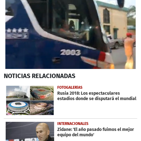
0
NOTICIAS
RELACIONADAS
seconds
of
4
FOTOGALERÍAS
minutes,
Rusia 2018: Los espectaculares
9
estadios donde se disputará el mundial
seconds
INTERNACIONALES
Zidane: 'El año pasado fuimos el mejor
equipo del mundo'