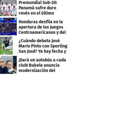
Premundial Sub-20:
Panamá sufre duro
revés en el último
minuto y se aleja de 4tos
Honduras desfila en la
apertura de los Juegos
Centroamericanos y del
Caribe 2026
¿Cuándo debuta José
Mario Pinto con Sporting
San José? Ya hay fecha y
rival
¡Dará un autobús a cada
club! Bukele anuncia
modernización del
fútbol salvadoreño