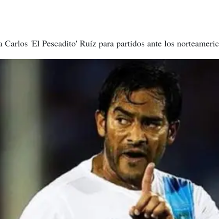
 Carlos 'El Pescadito' Ruíz para partidos ante los norteameri