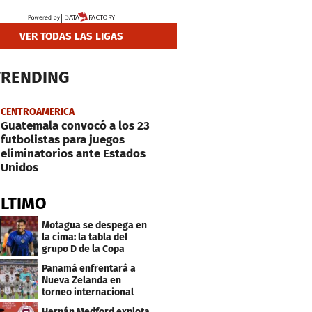
VER TODAS LAS LIGAS
TRENDING
CENTROAMERICA
Guatemala convocó a los 23
futbolistas para juegos
eliminatorios ante Estados
Unidos
ÚLTIMO
Motagua se despega en
la cima: la tabla del
grupo D de la Copa
Centroamericana
Panamá enfrentará a
Nueva Zelanda en
torneo internacional
durante Fecha FIFA
Hernán Medford explota