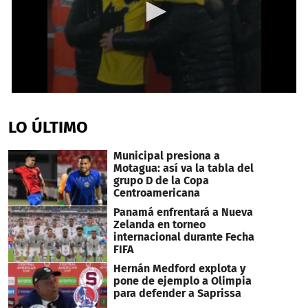
0
seconds
of
LO ÚLTIMO
1
minute,
0
Municipal presiona a
Motagua: así va la tabla del
grupo D de la Copa
Centroamericana
Panamá enfrentará a Nueva
Zelanda en torneo
internacional durante Fecha
FIFA
Hernán Medford explota y
pone de ejemplo a Olimpia
para defender a Saprissa