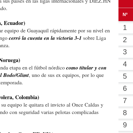
 sus países en las ligas internacionales y DIEZ.HN
ado.
 Ecuador)
lar equipo de Guayaquil rápidamente por su nivel en
ingo
cerró la cuenta en la victoria 3-1
sobre Liga
anza.
oruega)
unda etapa en el fútbol nórdico
como titular y con
el Bodo/Glimt
, uno de sus ex equipos, por lo que
l temporada.
lera, Colombia)
su equipo le quitara el invicto al Once Caldas y
jando con seguridad varias pelotas complicadas