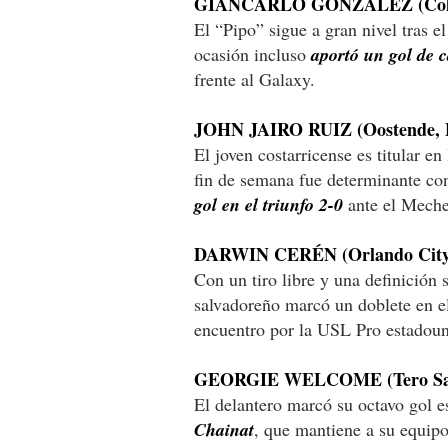
GIANCARLO GONZÁLEZ (Colum
El “Pipo” sigue a gran nivel tras e
ocasión incluso
aportó un gol de c
frente al Galaxy.
JOHN JAIRO RUIZ (Oostende, B
El joven costarricense es titular en
fin de semana fue determinante co
gol en el triunfo 2-0
ante el Meche
DARWIN CERÉN (Orlando City,
Con un tiro libre y una definición 
salvadoreño marcó un doblete en el
encuentro por la USL Pro estadoun
GEORGIE WELCOME (Tero Sass
El delantero marcó su octavo gol 
Chainat
, que mantiene a su equipo