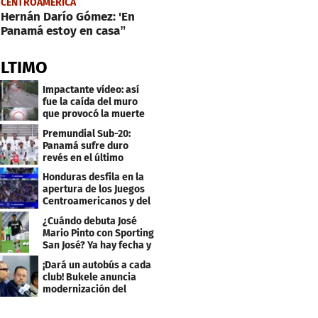
CENTROAMERICA
Hernán Darío Gómez: 'En
Panamá estoy en casa”
ÚLTIMO
Impactante vídeo: así
fue la caída del muro
que provocó la muerte
de Tássio Maia
Premundial Sub-20:
Panamá sufre duro
revés en el último
minuto y se aleja de 4tos
Honduras desfila en la
apertura de los Juegos
Centroamericanos y del
Caribe 2026
¿Cuándo debuta José
Mario Pinto con Sporting
San José? Ya hay fecha y
rival
¡Dará un autobús a cada
club! Bukele anuncia
modernización del
fútbol salvadoreño