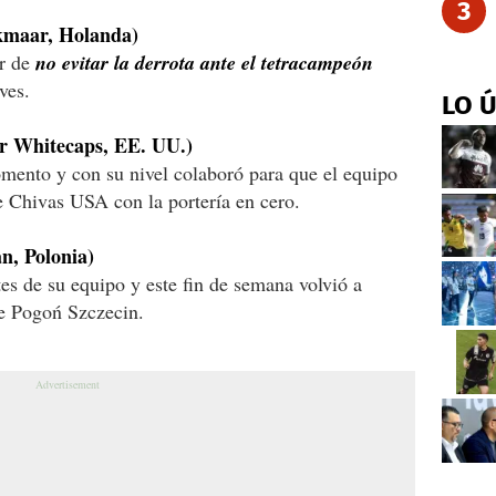
3
aar, Holanda)
ar de
no evitar la derrota ante el tetracampeón
ves.
LO 
Whitecaps, EE. UU.)
omento y con su nivel colaboró para que el equipo
e Chivas USA con la portería en cero.
, Polonia)
es de su equipo y este fin de semana volvió a
te Pogoń Szczecin.