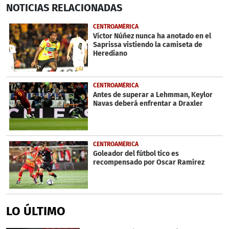
NOTICIAS
RELACIONADAS
seconds
of
3
CENTROAMÉRICA
minutes,
Víctor Núñez nunca ha anotado en el
16
Saprissa vistiendo la camiseta de
seconds
Herediano
CENTROAMÉRICA
Antes de superar a Lehmman, Keylor
Navas deberá enfrentar a Draxler
CENTROAMÉRICA
Goleador del fútbol tico es
recompensado por Oscar Ramírez
LO ÚLTIMO