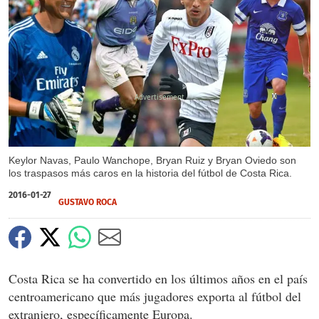
X
X
X
X
X
X
Keylor Navas, Paulo Wanchope, Bryan Ruiz y Bryan Oviedo son
los traspasos más caros en la historia del fútbol de Costa Rica.
2016-01-27
GUSTAVO ROCA
Costa Rica se ha convertido en los últimos años en el país
centroamericano que más jugadores exporta al fútbol del
extranjero, específicamente Europa.