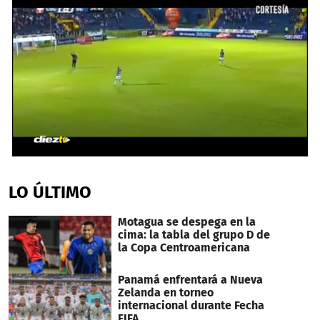
0
seconds
of
LO ÚLTIMO
56
seconds
Motagua se despega en la
cima: la tabla del grupo D de
la Copa Centroamericana
Panamá enfrentará a Nueva
Zelanda en torneo
internacional durante Fecha
FIFA