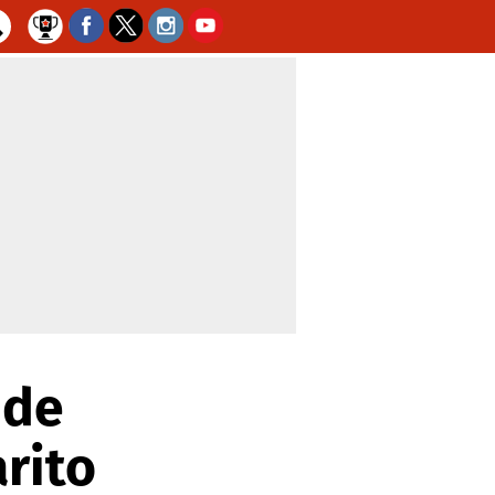
 de
rito