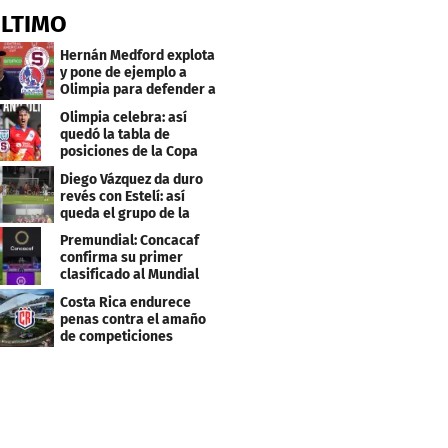
ÚLTIMO
Hernán Medford explota
y pone de ejemplo a
Olimpia para defender a
Saprissa
Olimpia celebra: así
quedó la tabla de
posiciones de la Copa
Centroamericana
Diego Vázquez da duro
revés con Estelí: así
queda el grupo de la
muerte
Premundial: Concacaf
confirma su primer
clasificado al Mundial
Sub 20
Costa Rica endurece
penas contra el amaño
de competiciones
deportivas