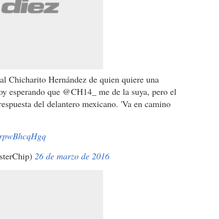
 al Chicharito Hernández de quien quiere una
stoy esperando que @CH14_ me de la suya, pero el
ió respuesta del delantero mexicano. 'Va en camino
m/rpwBhcqHgq
sterChip)
26 de marzo de 2016