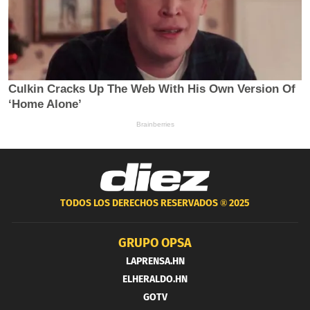
TODOS LOS DERECHOS RESERVADOS ®
2025
GRUPO OPSA
LAPRENSA.HN
ELHERALDO.HN
GOTV