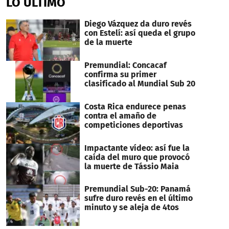
LO ÚLTIMO
1
minute,
39
Diego Vázquez da duro revés
seconds
con Estelí: así queda el grupo
de la muerte
Premundial: Concacaf
confirma su primer
clasificado al Mundial Sub 20
Costa Rica endurece penas
contra el amaño de
competiciones deportivas
Impactante vídeo: así fue la
caída del muro que provocó
la muerte de Tássio Maia
Premundial Sub-20: Panamá
sufre duro revés en el último
minuto y se aleja de 4tos