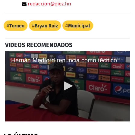
redaccion@diez.hn
Torneo
Bryan Ruiz
Municipal
VIDEOS RECOMENDADOS
Hernán Medford renuncia como técnico del Municipal de Guatemala
0
seconds
of