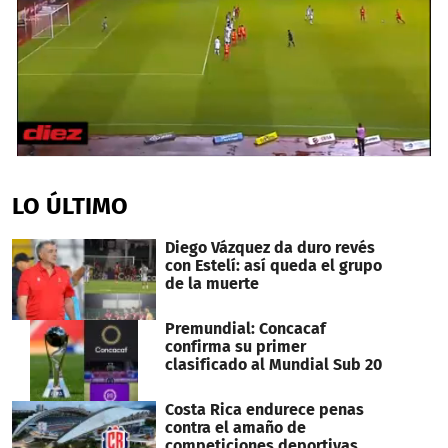
0
seconds
of
LO ÚLTIMO
1
minute,
52
Diego Vázquez da duro revés
seconds
con Estelí: así queda el grupo
de la muerte
Premundial: Concacaf
confirma su primer
clasificado al Mundial Sub 20
Costa Rica endurece penas
contra el amaño de
competiciones deportivas