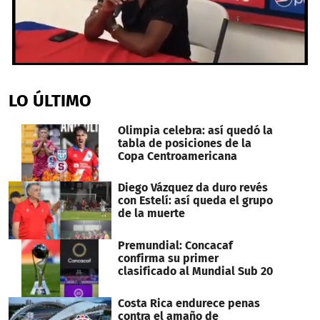
0
seconds
of
LO ÚLTIMO
1
minute,
39
Olimpia celebra: así quedó la
seconds
tabla de posiciones de la
Copa Centroamericana
Diego Vázquez da duro revés
con Estelí: así queda el grupo
de la muerte
Premundial: Concacaf
confirma su primer
clasificado al Mundial Sub 20
Costa Rica endurece penas
contra el amaño de