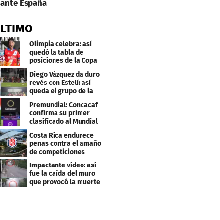
ante España
ÚLTIMO
Olimpia celebra: así
quedó la tabla de
posiciones de la Copa
Centroamericana
Diego Vázquez da duro
revés con Estelí: así
queda el grupo de la
muerte
Premundial: Concacaf
confirma su primer
clasificado al Mundial
Sub 20
Costa Rica endurece
penas contra el amaño
de competiciones
deportivas
Impactante vídeo: así
fue la caída del muro
que provocó la muerte
de Tássio Maia