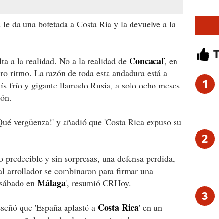
a le da una bofetada a Costa Ria y la devuelve a la
Concacaf
ta a la realidad. No a la realidad de
, en
ro ritmo. La razón de toda esta andadura está a
1
s frío y gigante llamado Rusia, a solo ocho meses.
ión.
Qué vergüenza!' y añadió que 'Costa Rica expuso su
2
 predecible y sin sorpresas, una defensa perdida,
al arrollador se combinaron para firmar una
Málaga
e sábado en
', resumió CRHoy.
3
Costa Rica
eseñó que 'España aplastó a
' en un