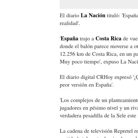
La Nación
El diario
tituló: 'Españ
realidad'.
España
Costa Rica
'
trajo a
de vuel
donde el balón parece moverse a ot
12.256 km de Costa Rica, en un paí
Muy poco tiempo', expuso La Nac
El diario digital CRHoy expresó '¡
peor versión en España'.
'Los complejos de un planteamiento
jugadores en pésimo nivel y un riv
verdadera pesadilla de la Sele est
La cadena de televisión Repretel r