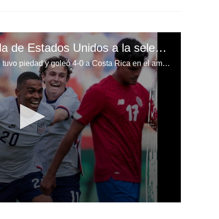
Una pesadilla: Goleada de Estados Unidos a la selección de Costa Rica en juego amistoso
La selección estadounidense no tuvo piedad y goleó 4-0 a Costa Rica en el amistoso disputado en el Rio Tinto Stadium de Utah.