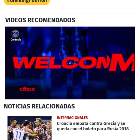
Gianluigi Buffon
VIDEOS RECOMENDADOS
0
NOTICIAS
RELACIONADAS
seconds
of
31
INTERNACIONALES
seconds
Croacia empata contra Grecia y se
queda con el boleto para Rusia 2018