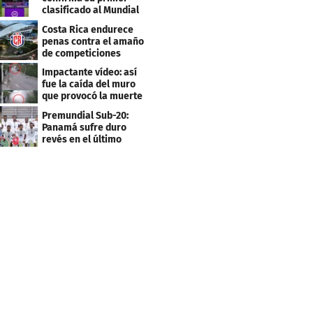
clasificado al Mundial
Sub 20
Costa Rica endurece
penas contra el amaño
de competiciones
deportivas
Impactante vídeo: así
fue la caída del muro
que provocó la muerte
de Tássio Maia
Premundial Sub-20:
Panamá sufre duro
revés en el último
minuto y se aleja de 4tos