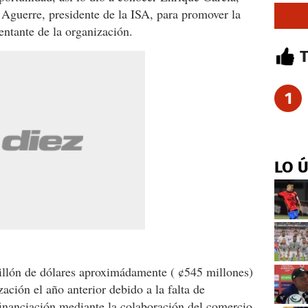
Aguerre, presidente de la ISA, para promover la
entante de la organización.
1
LO 
illón de dólares aproximádamente ( ¢545 millones)
zación el año anterior debido a la falta de
financiación mediante la colaboración del comercio