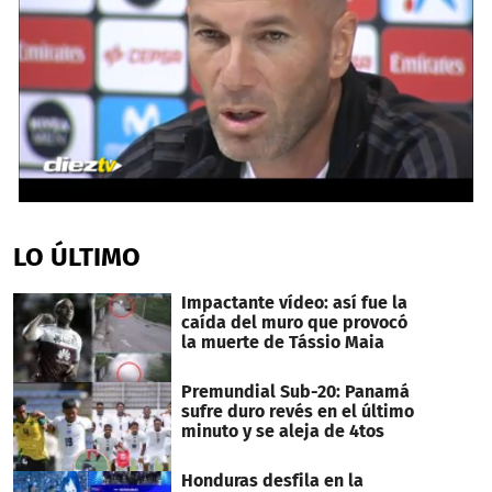
0
seconds
of
LO ÚLTIMO
1
minute,
16
Impactante vídeo: así fue la
seconds
caída del muro que provocó
la muerte de Tássio Maia
Premundial Sub-20: Panamá
sufre duro revés en el último
minuto y se aleja de 4tos
Honduras desfila en la