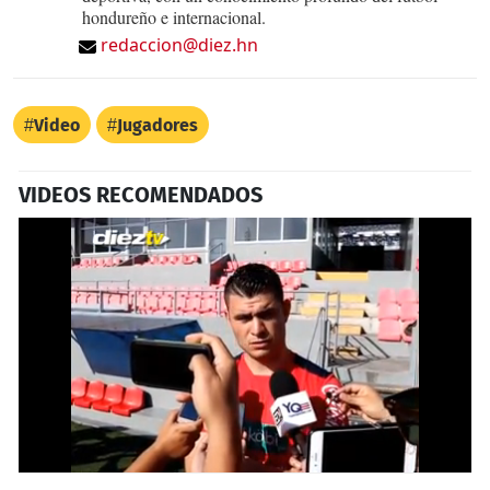
hondureño e internacional.
redaccion@diez.hn
Video
Jugadores
VIDEOS RECOMENDADOS
0