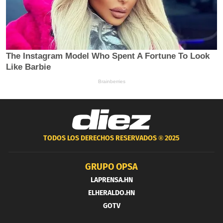
TODOS LOS DERECHOS RESERVADOS ®
2025
GRUPO OPSA
LAPRENSA.HN
ELHERALDO.HN
GOTV