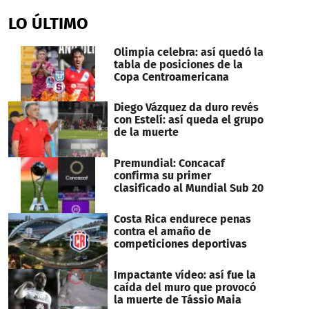
seconds
of
LO ÚLTIMO
2
minutes,
15
Olimpia celebra: así quedó la
seconds
tabla de posiciones de la
Copa Centroamericana
Diego Vázquez da duro revés
con Estelí: así queda el grupo
de la muerte
Premundial: Concacaf
confirma su primer
clasificado al Mundial Sub 20
Costa Rica endurece penas
contra el amaño de
competiciones deportivas
Impactante vídeo: así fue la
caída del muro que provocó
la muerte de Tássio Maia