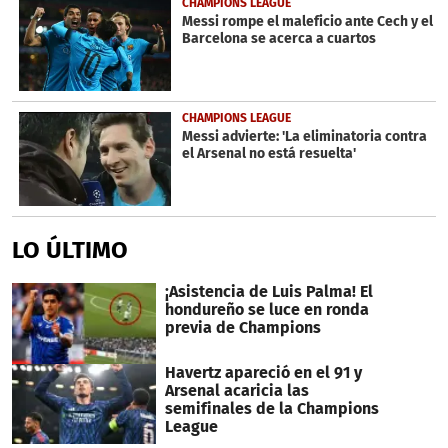
CHAMPIONS LEAGUE
Messi rompe el maleficio ante Cech y el
Barcelona se acerca a cuartos
CHAMPIONS LEAGUE
Messi advierte: 'La eliminatoria contra
el Arsenal no está resuelta'
LO ÚLTIMO
¡Asistencia de Luis Palma! El
hondureño se luce en ronda
previa de Champions
Havertz apareció en el 91 y
Arsenal acaricia las
semifinales de la Champions
League