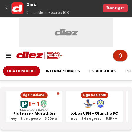
Diez
×
Descargar
Disponible en Google y IOS
LIGA HONDUBET
INTERNACIONALES
ESTADÍSTICAS
PAR
Liga Nacional
Liga Nacional
1 - 1
-
SEGUNDO TIEMPO
Platense - Marathón
Lobos UPN - Olancho FC
R
Hoy
8 de agosto
3:00 PM
Hoy
8 de agosto
5:15 PM